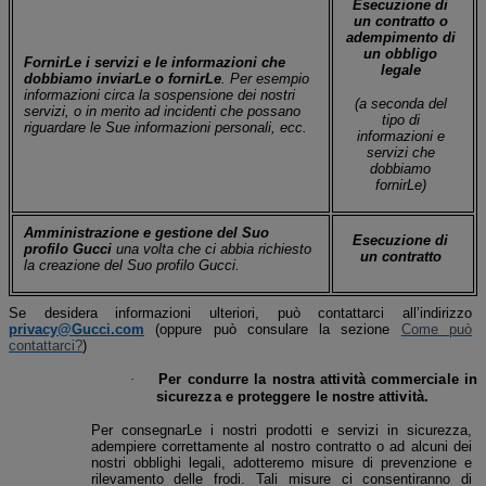
Esecuzione di
un contratto o
adempimento di
un obbligo
FornirLe i servizi e le informazioni che
legale
dobbiamo inviarLe o fornirLe
. Per esempio
informazioni circa la sospensione dei nostri
(a seconda del
servizi, o in merito ad incidenti che possano
tipo di
riguardare le Sue informazioni personali, ecc.
informazioni e
servizi che
dobbiamo
fornirLe)
Amministrazione e gestione del Suo
Esecuzione di
profilo Gucci
una volta che ci abbia richiesto
un contratto
la creazione del Suo profilo Gucci.
Se desidera informazioni ulteriori, può contattarci all’indirizzo
privacy@Gucci.com
(oppure può consulare la sezione
Come può
contattarci?
)
·
Per condurre la nostra attività commerciale in
sicurezza e proteggere le nostre attività.
Per consegnarLe i nostri prodotti e servizi in sicurezza,
adempiere correttamente al nostro contratto o ad alcuni dei
nostri obblighi legali, adotteremo misure di prevenzione e
rilevamento delle frodi. Tali misure ci consentiranno di