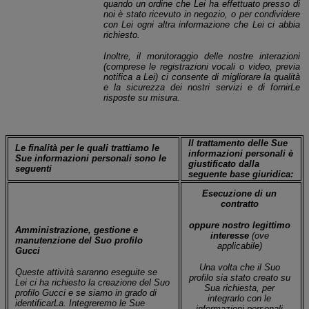
quando un ordine che Lei ha effettuato presso di
noi è stato ricevuto in negozio, o per condividere
con Lei ogni altra informazione che Lei ci abbia
richiesto.
Inoltre, il monitoraggio delle nostre interazioni
(comprese le registrazioni vocali o video, previa
notifica a Lei) ci consente di migliorare la qualità
e la sicurezza dei nostri servizi e di fornirLe
risposte su misura
.
Il trattamento delle Sue
Le finalità per le quali trattiamo le
informazioni personali è
Sue informazioni personali sono le
giustificato dalla
seguenti
seguente base giuridica:
Esecuzione di un
contratto
oppure nostro legittimo
Amministrazione, gestione e
interesse
(ove
manutenzione del Suo profilo
applicabile)
Gucci
Una volta che il Suo
Queste attività saranno eseguite se
profilo sia stato creato su
Lei ci ha richiesto la creazione del Suo
Sua richiesta, per
profilo Gucci e se siamo in grado di
integrarlo con le
identificarLa. Integreremo le Sue
informazioni personali