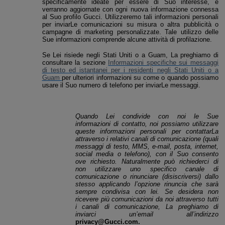
specificamente ideate per essere di Suo interesse, e
verranno aggiornate con ogni nuova informazione connessa
al Suo profilo
Gucci. Utilizzeremo tali informazioni personali
per inviarLe comunicazioni su misura o altra pubblicità o
campagne di marketing personalizzate
. Tale utilizzo delle
Sue informazioni comprende alcune attività di profilazione.
Se Lei risiede negli Stati Uniti o a Guam, La preghiamo di
consultare la sezione
Informazioni specifiche sui messaggi
di testo ed istantanei per i residenti negli Stati Uniti o a
Guam
per ulteriori informazioni su come o quando possiamo
usare il Suo numero di telefono per inviarLe messaggi.
Quando Lei condivide con noi le Sue
informazioni di contatto, noi possiamo utilizzare
queste informazioni personali per contattarLa
attraverso i relativi canali di comunicazione (quali
messaggi di testo, MMS, e-mail, posta, internet,
social media o telefono), con il Suo consento
ove richiesto. Naturalmente può richiederci di
non utilizzare uno specifico canale di
comunicazione o rinunciare (disiscriversi) dallo
stesso applicando l’opzione rinuncia che sarà
sempre condivisa con lei. Se desidera non
ricevere più comunicazioni da noi attraverso tutti
i canali di comunicazione, La preghiamo di
inviarci un’email all’indirizzo
privacy@Gucci.com.