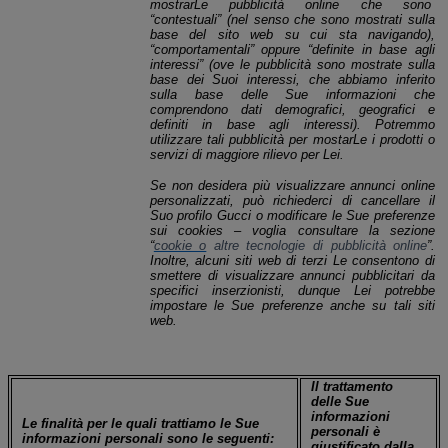
mostrarLe pubblicità online che sono
“contestuali” (nel senso che sono mostrati sulla
base del sito web su cui sta navigando),
“comportamentali” oppure “definite in base agli
interessi” (ove le pubblicità sono mostrate sulla
base dei Suoi interessi, che abbiamo inferito
sulla base delle Sue informazioni che
comprendono dati demografici, geografici e
definiti in base agli interessi). Potremmo
utilizzare tali pubblicità per mostarLe i prodotti o
servizi di maggiore rilievo per Lei
.
Se non desidera più visualizzare annunci online
personalizzati, può richiederci di cancellare il
Suo profilo Gucci o modificare le Sue preferenze
sui cookies – voglia consultare la sezione
“
cookie o
altre tecnologie di pubblicità online
”.
Inoltre, alcuni siti web di terzi Le consentono di
smettere di visualizzare annunci pubblicitari da
specifici inserzionisti, dunque Lei potrebbe
impostare le Sue preferenze anche su tali siti
web.
Il trattamento
delle Sue
informazioni
Le finalità per le quali trattiamo le Sue
personali è
informazioni personali sono le seguenti:
giustificato dalla