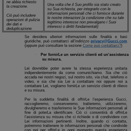
ne abbia richiesto
Una volta che il Suo profilo sia stato creato
la creazione.
su Sua richiesta, per integrarlo con le
informazioni personali che ci fornisce durante
Ciò può includere
le nostre interazioni
(a condizione che su tale
operazioni di pulizia
legittimo interesse non prevalgano i Suoi
dei dati e
interessi o diritti fondamentali)
deduplicazione
.
Se desidera ulteriori informazioni sulle finalità e basi
giuridiche, può contattarci all’indirizzo
privacy@Gucci.com
(oppure può consultare la sezione
Come può contattarci?
)
·
Per fornirLe un servizio clienti ed un’assistenza
su misura.
Lei dovrebbe poter avere la stessa esperienza unitaria
indipendentemente da come comunichiamo. Sia che ciò
accada nei nostri negozi, sul nostro sito, via chat, telefono o
video, e sia che sia Lei a contattare noi oppure noi a
contattare Lei
,
vogliamo fornirLe un servizio clienti di rilievo
e su misura.
Per la suddetta finalità di offrirLe l’esperienza
Gucci
,
raccoglieremo, conserveremo, tratteremo, utilizzeremo,
divulgheremo e trasferiremo le Sue informazioni personali al
fine di poterLa identificare. Ciò ci consentirà di offrirLe
l’assistenza su misura che ci richiede o di condividere con
Lei informazioni pertinenti.
Inoltre, quando ci contatta,
potremmo trattenere le informazioni personali che condivide
con noi per offrirLe in ogni momento questa esperienza