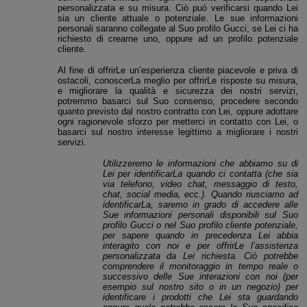
personalizzata e su misura. Ciò può verificarsi quando Lei
sia un cliente attuale o potenziale. Le sue informazioni
personali saranno collegate al Suo profilo Gucci, se Lei ci ha
richiesto di crearne uno, oppure ad un profilo potenziale
cliente.
Al fine di offrirLe un’esperienza cliente piacevole e priva di
ostacoli, conoscerLa meglio per offrirLe risposte su misura,
e migliorare la qualità e sicurezza dei nostri servizi,
potremmo basarci sul Suo consenso,
procedere secondo
quanto previsto dal nostro contratto con Lei, oppure adottare
ogni ragionevole sforzo
per metterci in contatto con Lei, o
basarci sul nostro interesse legittimo a migliorare i nostri
servizi.
Utilizzeremo le informazioni che abbiamo su di
Lei per identificarLa quando ci contatta (che sia
via telefono, video chat,
messaggio di testo
,
chat, social media, ecc.). Quando riusciamo ad
identificarLa, saremo in grado di accedere alle
Sue informazioni personali disponibili sul Suo
profilo Gucci o nel Suo profilo cliente potenziale,
per sapere quando in precedenza Lei abbia
interagito con noi e per offrirLe l’assistenza
personalizzata da Lei richiesta. Ciò potrebbe
comprendere il monitoraggio in tempo reale o
successivo delle Sue interazioni con noi (per
esempio sul nostro sito o in un negozio) per
identificare i prodotti che Lei sta guardando