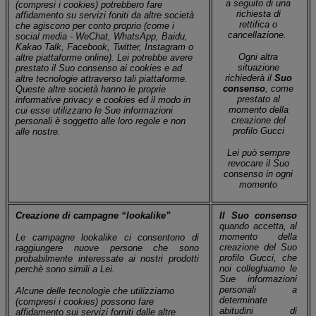
a seguito di una
(compresi i cookies) potrebbero fare
richiesta di
affidamento su servizi foniti da altre società
rettifica o
che agiscono per conto proprio (come i
cancellazione.
social media - WeChat, WhatsApp, Baidu,
Kakao Talk, Facebook, Twitter, Instagram o
Ogni altra
altre piattaforme online
).
Lei potrebbe avere
situazione
prestato il Suo consenso ai cookies e ad
richiederà il
Suo
altre tecnologie attraverso tali piattaforme.
consenso
, come
Queste altre società hanno le proprie
prestato al
informative privacy e cookies ed il modo in
momento della
cui esse utilizzano le Sue informazioni
creazione del
personali è soggetto alle loro regole e non
profilo Gucci
alle nostre.
Lei può sempre
revocare il Suo
consenso in ogni
momento
Creazione di campagne “lookalike”
Il Suo consenso
quando accetta, al
momento della
Le campagne lookalike ci consentono di
creazione del Suo
raggiungere nuove persone che sono
profilo Gucci, che
probabilmente interessate ai nostri prodotti
noi colleghiamo le
perchè sono simili a Lei.
Sue informazioni
personali
a
Alcune delle tecnologie che utilizziamo
determinate
(compresi i cookies)
possono fare
abitudini di
affidamento sui servizi forniti dalle altre