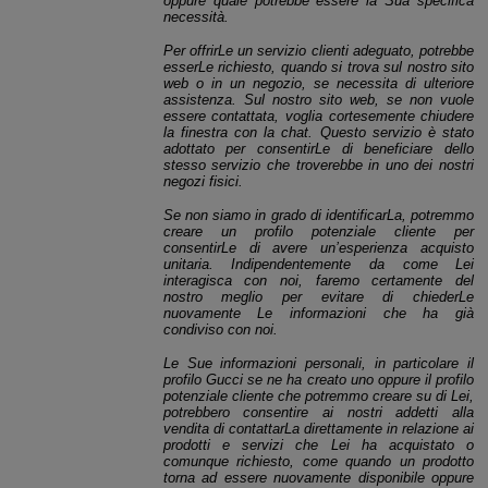
oppure quale potrebbe essere la Sua specifica
necessità.
Per offrirLe un servizio clienti adeguato, potrebbe
esserLe richiesto, quando si trova sul nostro sito
web o in un negozio, se necessita di ulteriore
assistenza. Sul nostro sito web, se non vuole
essere contattata, voglia cortesemente chiudere
la finestra con la chat. Questo servizio è stato
adottato per consentirLe di beneficiare dello
stesso servizio che troverebbe in uno dei nostri
negozi fisici.
Se non siamo in grado di identificarLa, potremmo
creare un profilo potenziale cliente per
consentirLe di avere un’esperienza acquisto
unitaria. Indipendentemente da come Lei
interagisca con noi, faremo certamente del
nostro meglio per evitare di chiederLe
nuovamente Le informazioni che ha già
condiviso con noi.
Le Sue informazioni personali, in particolare il
profilo Gucci se ne ha creato uno oppure il profilo
potenziale cliente che potremmo creare su di Lei,
potrebbero consentire ai nostri addetti alla
vendita di contattarLa direttamente in relazione ai
prodotti e servizi che Lei ha acquistato o
comunque richiesto, come quando un prodotto
torna ad essere nuovamente disponibile oppure