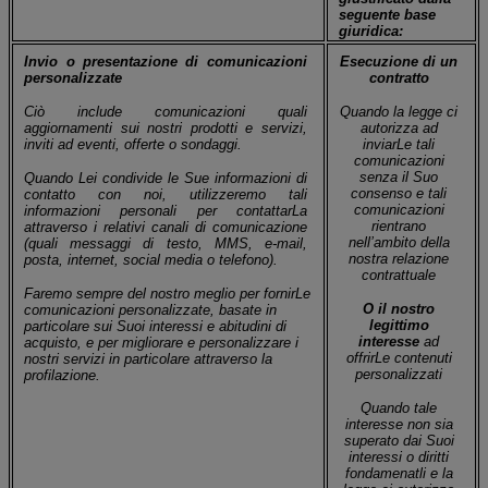
seguente base
giuridica:
Invio o presentazione di comunicazioni
Esecuzione di un
personalizzate
contratto
Ciò include comunicazioni quali
Quando la legge ci
aggiornamenti sui nostri prodotti e servizi,
autorizza ad
inviti ad eventi, offerte o sondaggi.
inviarLe tali
comunicazioni
senza il Suo
Quando Lei condivide le Sue informazioni di
consenso e tali
contatto con noi, utilizzeremo tali
comunicazioni
informazioni personali per contattarLa
rientrano
attraverso i relativi canali di comunicazione
nell’ambito della
(quali messaggi di testo, MMS, e-mail,
nostra relazione
posta, internet, social media o telefono).
contrattuale
Faremo sempre del nostro meglio per fornirLe
O il nostro
comunicazioni personalizzate,
basate in
legittimo
particolare sui Suoi interessi e abitudini di
interesse
ad
acquisto, e per migliorare e personalizzare i
offrirLe contenuti
nostri servizi in particolare attraverso la
personalizzati
profilazione.
Quando tale
interesse non sia
superato dai Suoi
interessi o diritti
fondamenatli e la