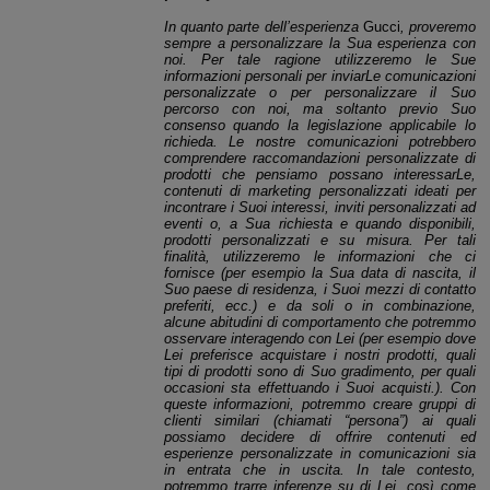
In quanto parte dell’esperienza
Gucci
, proveremo
sempre a personalizzare la Sua esperienza con
noi. Per tale ragione utilizzeremo le Sue
informazioni personali per inviarLe comunicazioni
personalizzate o per personalizzare il Suo
percorso con noi, ma soltanto previo Suo
consenso quando la legislazione applicabile lo
richieda. Le nostre comunicazioni potrebbero
comprendere raccomandazioni personalizzate di
prodotti che pensiamo possano interessarLe,
contenuti di marketing personalizzati ideati per
incontrare i Suoi interessi, inviti personalizzati ad
eventi o, a Sua richiesta e quando disponibili,
prodotti personalizzati e su misura. Per tali
finalità, utilizzeremo le informazioni che ci
fornisce (per esempio la Sua data di nascita, il
Suo paese di residenza, i Suoi mezzi di contatto
preferiti, ecc.) e da soli o in combinazione,
alcune abitudini di comportamento che potremmo
osservare interagendo con Lei (per esempio dove
Lei preferisce acquistare i nostri prodotti, quali
tipi di prodotti sono di Suo gradimento, per quali
occasioni sta effettuando i Suoi acquisti.). Con
queste informazioni, potremmo creare gruppi di
clienti similari (chiamati “persona”) ai quali
possiamo decidere di offrire contenuti ed
esperienze personalizzate in comunicazioni sia
in entrata che in uscita. In tale contesto,
potremmo trarre inferenze su di Lei, così come