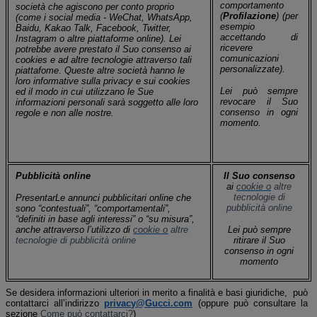
comportamento
società che agiscono per conto proprio
(
Profilazione
) (per
(come i
social media - WeChat, WhatsApp,
esempio
Baidu, Kakao Talk, Facebook, Twitter,
accettando di
Instagram o altre piattaforme online
).
Lei
ricevere
potrebbe avere prestato il Suo consenso ai
comunicazioni
cookies e ad altre tecnologie attraverso tali
personalizzate).
piattafome
.
Queste altre società hanno le
loro informative sulla privacy e sui cookies
Lei può sempre
ed il modo in cui utilizzano le Sue
revocare il Suo
informazioni personali sarà soggetto alle loro
consenso in ogni
regole e non alle nostre.
momento.
Pubblicità online
Il Suo consenso
ai
cookie o
altre
tecnologie di
PresentarLe annunci pubblicitari online che
pubblicità online
sono “contestuali”, “comportamentali”,
“definiti in base agli interessi” o “su misura”,
anche attraverso l’utilizzo di
cookie o
altre
Lei può sempre
tecnologie di pubblicità online
ritirare il Suo
consenso in ogni
momento
Se desidera informazioni ulteriori in merito a finalità e basi giuridiche,
può
contattarci all’indirizzo
privacy@Gucci.com
(oppure può consultare la
sezione
Come può contattarci?
)