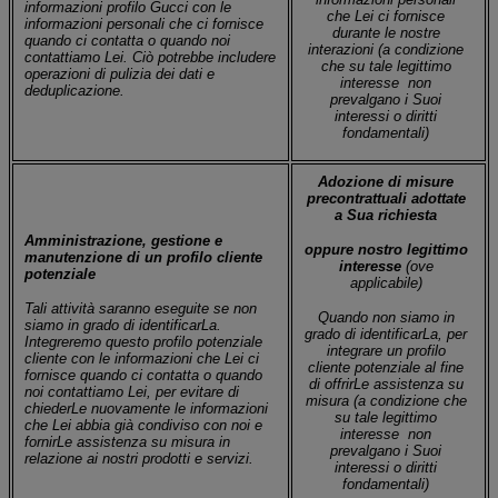
informazioni profilo Gucci con le
che Lei ci fornisce
informazioni personali che ci fornisce
durante le nostre
quando ci contatta o quando noi
interazioni
(a condizione
contattiamo Lei. Ciò potrebbe includere
che su tale legittimo
operazioni di pulizia dei dati e
interesse
non
deduplicazione
.
prevalgano i Suoi
interessi o diritti
fondamentali)
Adozione di misure
precontrattuali adottate
a Sua richiesta
Amministrazione, gestione e
oppure nostro legittimo
manutenzione di un profilo cliente
interesse
(ove
potenziale
applicabile)
Tali attività saranno eseguite se non
Quando non siamo in
siamo in grado di identificarLa.
grado di identificarLa, per
Integreremo questo profilo potenziale
integrare un profilo
cliente con le informazioni che Lei ci
cliente potenziale al fine
fornisce quando ci contatta o quando
di offrirLe assistenza su
noi contattiamo Lei, per evitare di
misura
(a condizione che
chiederLe nuovamente le informazioni
su tale legittimo
che Lei abbia già condiviso con noi
e
interesse
non
fornirLe assistenza su misura in
prevalgano i Suoi
relazione ai nostri prodotti e servizi.
interessi o diritti
fondamentali)