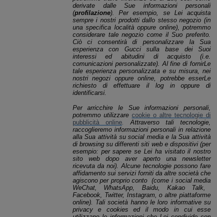
derivate dalle Sue informazioni personali
(
profilazione
). Per esempio, se Lei acquista
sempre i nostri prodotti dallo stesso negozio (in
una specifica località oppure online), potremmo
considerare tale negozio come il Suo preferito.
Ciò ci consentirà di personalizzare la Sua
esperienza con Gucci sulla base dei Suoi
interessi ed abitudini di acquisto (i.e.
comunicazioni personalizzate).
Al fine di fornirLe
tale esperienza personalizzata e su misura
, nei
nostri negozi oppure online, potrebbe esserLe
richiesto di effettuare il log in oppure di
identificarsi.
Per arricchire le Sue informazioni personali,
potremmo utilizzare
cookie o altre tecnologie di
pubblicità online
.
Attraverso tali tecnologie,
raccoglieremo informazioni personali in relazione
alla Sua attività su social media e la Sua attività
di browsing su differenti siti web e dispositivi (per
esempio: per sapere se Lei ha visitato il nostro
sito web dopo aver aperto una newsletter
ricevuta da noi). Alcune tecnologie possono fare
affidamento sui servizi forniti da altre società che
agiscono per proprio conto
(come i social media
WeChat, WhatsApp, Baidu, Kakao Talk,
Facebook, Twitter, Instagram, o altre piattaforme
online
). Tali società hanno le loro informative su
privacy e cookies ed il modo in cui esse
utilizzano le informazioni che Lei condivide con