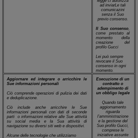
legge ci autorizza
ad inviarLe tali
comunicazini
senza il Suo
previo consenso.
Il Suo consenso
,
come prestato al
momento della
creazione del
profilo Gucci
Lei può sempre
revocare il Suo
consenso in ogni
momento.
Aggiornare ed integrare o arricchire le
Esecuzione di un
Sue informazioni personali
contratto o
adempimento di
un obbligo legale
Ciò comprende operazioni di pulizia dei dati
e deduplicazione.
Quando tale
aggiornamento
Ciò include anche arricchire le Sue
riguarda
informazioni personali con dati di seconde
l’amministrazione
parti
o informazioni relative alle Sue attività
e la gestione del
su social media e la Sua attività di
Suo profilo Gucci,
navigazione su diversi siti web e dispositivi.
comprese le
iniziative assunte
Alcune delle tecnologie che utilizziamo