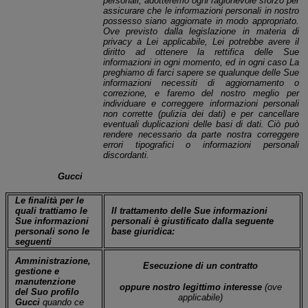
personali, adotteremo ogni ragionevole sforzo per
assicurare che le informazioni personali in nostro
possesso siano aggiornate in modo appropriato.
Ove previsto dalla legislazione in materia di
privacy a Lei applicabile, Lei potrebbe avere il
diritto ad ottenere la rettifica delle Sue
informazioni in ogni momento, ed in ogni caso La
preghiamo di farci sapere se qualunque delle Sue
informazioni necessiti di aggiornamento o
correzione, e faremo del nostro meglio per
individuare e correggere informazioni personali
non corrette (pulizia dei dati) e per cancellare
eventuali duplicazioni delle basi di dati. Ciò può
rendere necessario da parte nostra correggere
errori tipografici o informazioni personali
discordanti.
Gucci
Le finalità per le
quali trattiamo le
Il trattamento delle Sue informazioni
Sue informazioni
personali è giustificato dalla seguente
personali sono le
base giuridica:
seguenti
Amministrazione,
Esecuzione di un contratto
gestione e
manutenzione
oppure nostro legittimo interesse
(ove
del Suo profilo
applicabile)
Gucci
quando ce